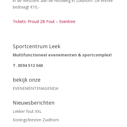
in de feesttent aan de Hooiweg in Zuidhorn. De entree
bedraagt €10,-
Tickets: Proud 2B Fout – Eventree
Sportcentrum Leek
Multifunctioneel evenementen & sportcomplex!
T. 0594 512 040
bekijk onze
EVENEMENTENAGENDA
Nieuwsberichten
Lekker fout XXL
Koningsfeesten Zuidhorn